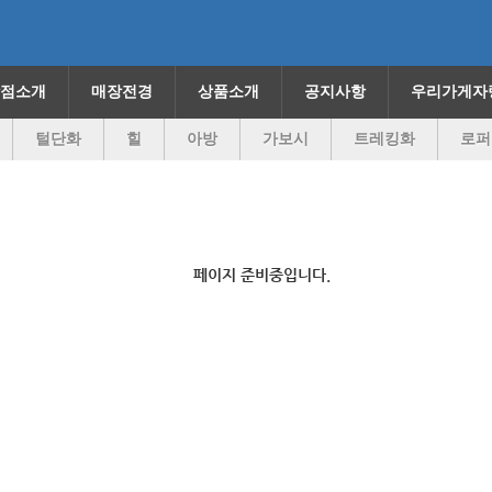
점소개
매장전경
상품소개
공지사항
우리가게자
털단화
힐
아방
가보시
트레킹화
로퍼
페이지 준비중입니다.