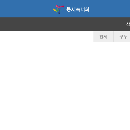
동서숙녀화
상
전체
구두